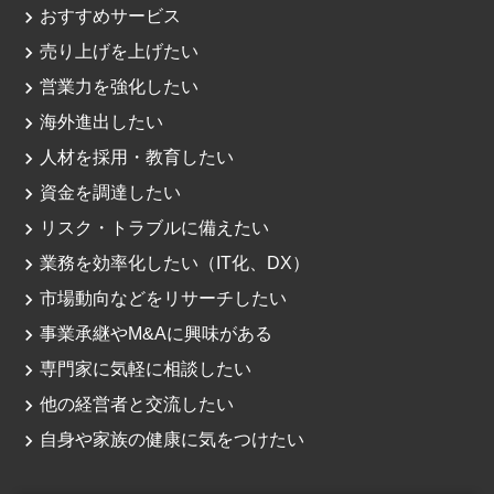
navigate_next
おすすめサービス
navigate_next
売り上げを上げたい
navigate_next
営業力を強化したい
navigate_next
海外進出したい
navigate_next
人材を採用・教育したい
navigate_next
資金を調達したい
navigate_next
リスク・トラブルに備えたい
navigate_next
業務を効率化したい（IT化、DX）
navigate_next
市場動向などをリサーチしたい
navigate_next
事業承継やM&Aに興味がある
navigate_next
専門家に気軽に相談したい
navigate_next
他の経営者と交流したい
navigate_next
自身や家族の健康に気をつけたい