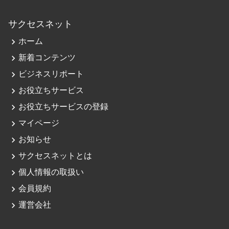
サクセスネット
navigate_next
ホーム
navigate_next
新着コンテンツ
navigate_next
ビジネスリポート
navigate_next
お役立ちサービス
navigate_next
お役立ちサービスの登録
navigate_next
マイページ
navigate_next
お知らせ
navigate_next
サクセスネットとは
navigate_next
個人情報の取扱い
navigate_next
会員規約
navigate_next
運営会社