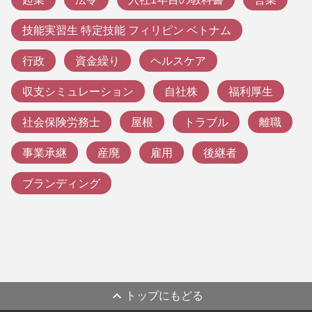
技能実習生 特定技能 フィリピン ベトナム
行政
資金繰り
ヘルスケア
収支シミュレーション
自社株
福利厚生
社会保険労務士
屋根
トラブル
離職
事業承継
産廃
雇用
後継者
ブランディング
expand_less
トップにもどる