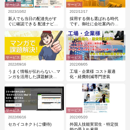
サービス
サービス
2023/10/02
2022/12/17
新人でも当日の配達先がす
採用する側も選ばれる時代
ぐに確認できる 配達ナビシ
です。御社に会社案内のパ
ステム 販売開始しました!
ンフレットはありますか?
サービス
サービス
2022/09/16
2022/08/05
うまく情報が伝わらない...マ
工場・企業様 コスト最適
ンガを活用した課題解決と
化・経費削減専門塗装
は?
サービス
サービス
2022/06/16
2022/05/20
セカイコネクト(ご優待)
外国人技能実習生・特定技
能の受入れ雇用