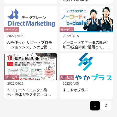
サービス
サービス
2022/05/06
2022/04/15
AIを使った リピートプロモ
ノーコードでデータの取込/
ーションシステムのご提供
加工/統合/抽出/活用まで、
イベント・店舗・セミナー
All in Oneで実現するクラウ
での集客率を上げたい方必
ドシステム
見!
サービス
サービス
2022/04/12
2022/04/05
リフォーム・モルタル造
すこやかプラス
形・液体ガラス塗装・コー
ティング
1
2