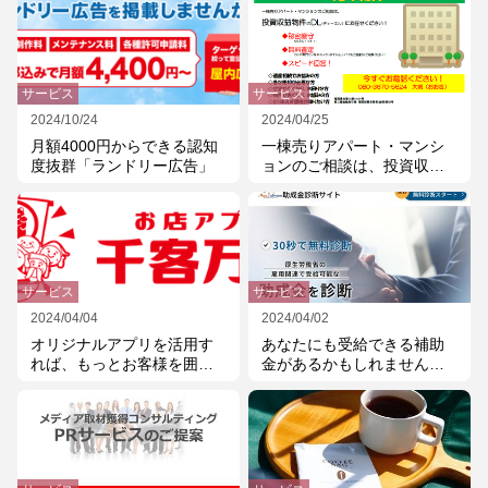
サービス
サービス
2024/10/24
2024/04/25
月額4000円からできる認知
一棟売りアパート・マンシ
度抜群「ランドリー広告」
ョンのご相談は、投資収益
物件のDL(ディーエル)にお
任せください!
サービス
サービス
2024/04/04
2024/04/02
オリジナルアプリを活用す
あなたにも受給できる補助
れば、もっとお客様を囲い
金があるかもしれません。
込むことが出来ます。複数
まずは、30秒で無料診断し
店舗を所有し、さらに企業
てみませんか?資金繰りを改
として成長したい経営者は
善できるかもしれません。
もう始めています。まず
は、どのような機能がある
のかご確認ください