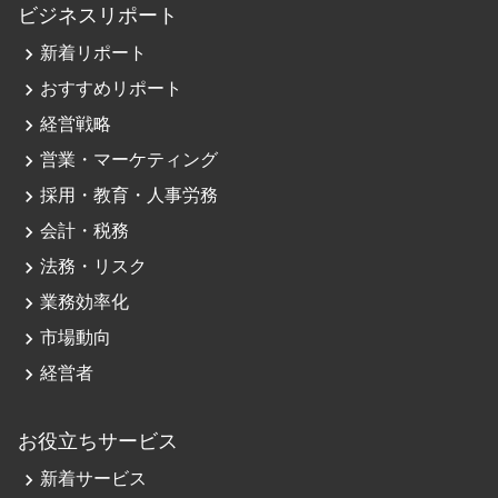
ビジネスリポート
navigate_next
新着リポート
navigate_next
おすすめリポート
navigate_next
経営戦略
navigate_next
営業・マーケティング
navigate_next
採用・教育・人事労務
navigate_next
会計・税務
navigate_next
法務・リスク
navigate_next
業務効率化
navigate_next
市場動向
navigate_next
経営者
お役立ちサービス
navigate_next
新着サービス