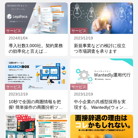
行政手続きの準備がWEBか
ら簡単にできる「申請サポ
ートプラス」をご利用下さ
い
サービス
サービス
2024/01/04
2023/12/19
導入社数3,000社。契約業務
新規事業などの検討に役立
の効率化と言えば
つ市場調査を承ります
「LegalForce」
サービス
サービス
2023/12/19
2023/12/19
10秒で全国の商圏情報を把
中小企業の共感型採用を実
握! 簡単操作の商圏分析ツー
現する、Wantedly(ウォンテ
ル
ッドリー)運用代行