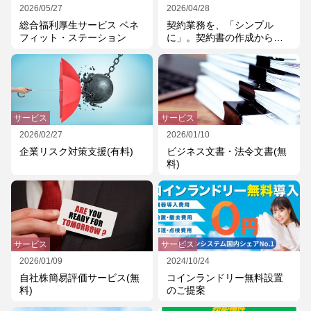
2026/05/27
2026/04/28
総合福利厚生サービス ベネ
契約業務を、「シンプル
フィット・ステーション
に」。契約書の作成から承
認、締結、管理まで契約業
務を一元化します。
サービス
サービス
2026/02/27
2026/01/10
企業リスク対策支援(有料)
ビジネス文書・法令文書(無
料)
サービス
サービス
2026/01/09
2024/10/24
自社株簡易評価サービス(無
コインランドリー無料設置
料)
のご提案